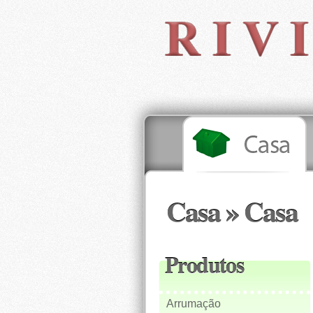
Casa » Casa
Produtos
Arrumação