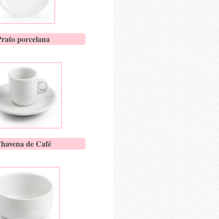
Prato porcelana
havena de Café