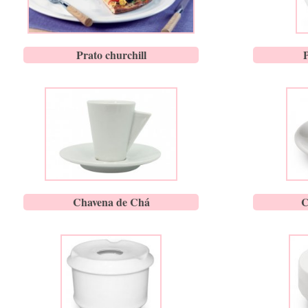
Prato churchill
Chavena de Chá
C