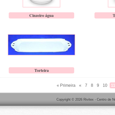
Cinzeiro água
T
Torteira
« Primeira
«
7
8
9
10
1
Copyright © 2026 Rivitex - Centro de N