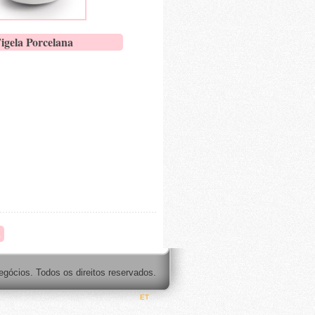
igela Porcelana
1
egócios. Todos os direitos reservados.
ET