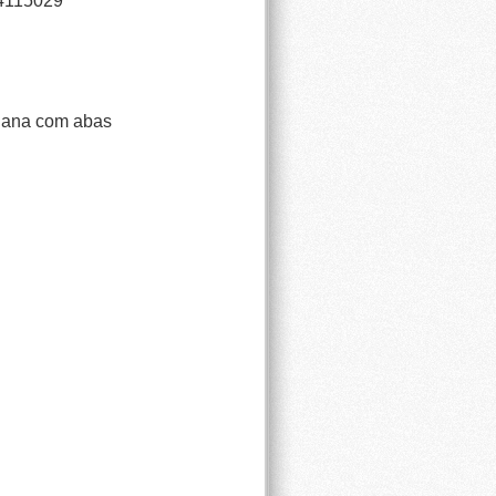
4115029
elana com abas