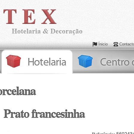
Ínicio
Contact
orcelana
Prato francesinha
Referência: